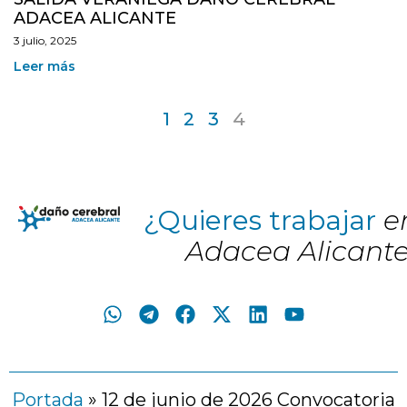
ADACEA ALICANTE
3 julio, 2025
Leer más
1
2
3
4
¿Quieres trabajar
e
Adacea Alicant
Portada
»
12 de junio de 2026 Convocatoria