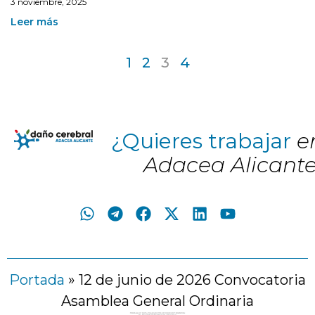
3 noviembre, 2025
Leer más
1
2
3
4
¿Quieres trabajar
e
Adacea Alicant
Portada
»
12 de junio de 2026 Convocatoria
Asamblea General Ordinaria