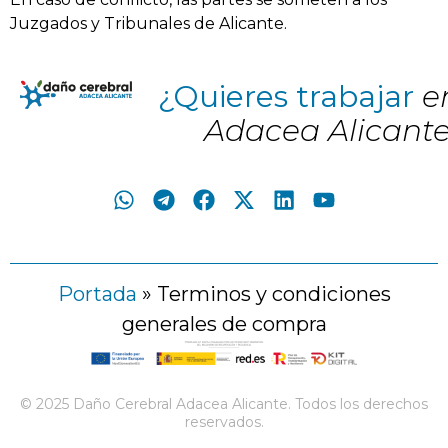
Juzgados y Tribunales de Alicante.
¿Quieres trabajar
e
Adacea Alicant
Portada
»
Terminos y condiciones
generales de compra
© 2025 Daño Cerebral Adacea Alicante. Todos los derechos
reservados.