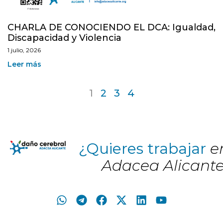
CHARLA DE CONOCIENDO EL DCA: Igualdad,
Discapacidad y Violencia
1 julio, 2026
Leer más
1
2
3
4
¿Quieres trabajar
e
Adacea Alicant