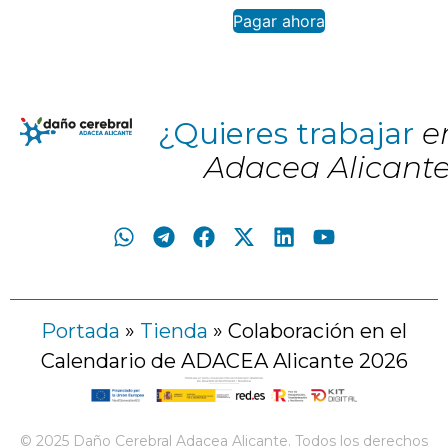
Pagar ahora
¿Quieres trabajar
e
Adacea Alicant
Portada
»
Tienda
»
Colaboración en el
Calendario de ADACEA Alicante 2026
© 2025 Daño Cerebral Adacea Alicante. Todos los derechos