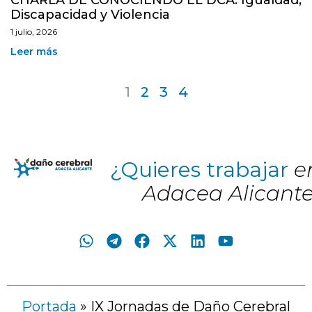
Discapacidad y Violencia
1 julio, 2026
Leer más
1
2
3
4
¿Quieres trabajar
e
Adacea Alicant
Portada
»
IX Jornadas de Daño Cerebral