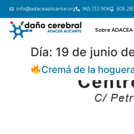
info@adaceaalicante.org
965 133 906
605 28
Sobre ADACEA 
Día:
19 de junio d
Cremá de la hoguera