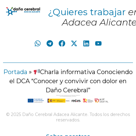
¿Quieres trabajar
e
Adacea Alicant
Portada
»
Charla informativa Conociendo
el DCA “Conocer y convivir con dolor en
Daño Cerebral”
© 2025 Daño Cerebral Adacea Alicante. Todos los derechos
reservados.